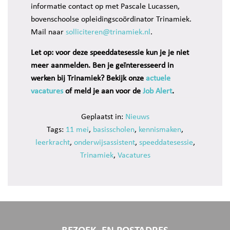
informatie contact op met Pascale Lucassen,
bovenschoolse opleidingscoördinator Trinamiek.
Mail naar
solliciteren@trinamiek.nl
.
Let op: voor deze speeddatesessie kun je je niet
meer aanmelden. Ben je geïnteresseerd in
werken bij Trinamiek? Bekijk onze
actuele
vacatures
of meld je aan voor de
Job Alert
.
Geplaatst in:
Nieuws
Tags:
11 mei
,
basisscholen
,
kennismaken
,
leerkracht
,
onderwijsassistent
,
speeddatesessie
,
Trinamiek
,
Vacatures