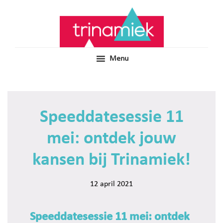
Door
Samen voor boeiend ondewijs
Trinamiek
naar
de
hoofd
inhoud
Menu
Speeddatesessie 11
mei: ontdek jouw
kansen bij Trinamiek!
12 april 2021
Speeddatesessie 11 mei: ontdek