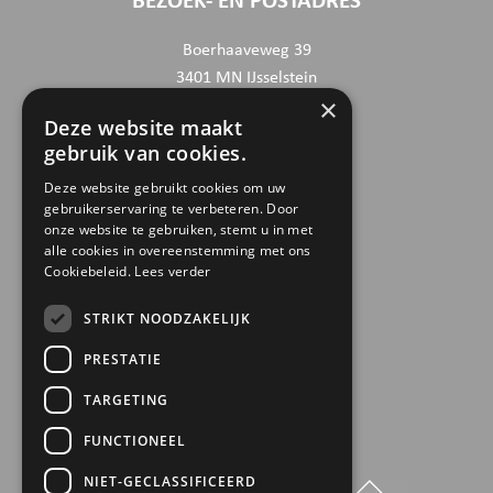
BEZOEK- EN POSTADRES
Boerhaaveweg 39
3401 MN IJsselstein
×
Deze website maakt
CONTACTGEGEVENS
gebruik van cookies.
030 6868444
Deze website gebruikt cookies om uw
gebruikerservaring te verbeteren. Door
info@trinamiek.nl
onze website te gebruiken, stemt u in met
financien@trinamiek.nl
alle cookies in overeenstemming met ons
Cookiebeleid.
Lees verder
OVERIGE GEGEVENS
STRIKT NOODZAKELIJK
RSIN: 0032.20.369
PRESTATIE
KVK: 41177737
TARGETING
Bestuursnummer: 77975
ANBI
FUNCTIONEEL
NIET-GECLASSIFICEERD