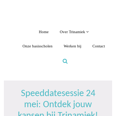
Door
Samen voor boeiend ondewijs
Trinamiek
naar
de
hoofd
inhoud
Home
Over Trinamiek
Onze basisscholen
Werken bij
Contact
Speeddatesessie 24
mei: Ontdek jouw