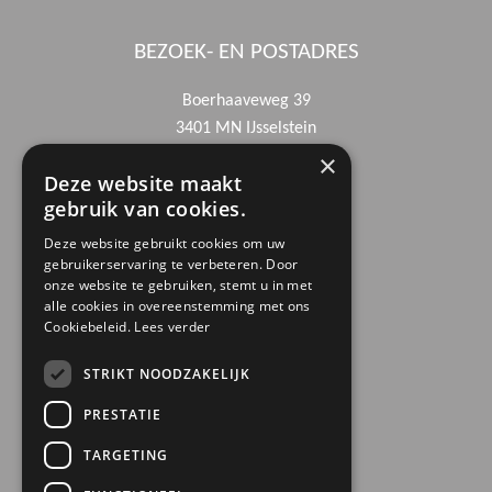
BEZOEK- EN POSTADRES
Boerhaaveweg 39
3401 MN IJsselstein
×
Deze website maakt
CONTACTGEGEVENS
gebruik van cookies.
030 6868444
Deze website gebruikt cookies om uw
gebruikerservaring te verbeteren. Door
info@trinamiek.nl
onze website te gebruiken, stemt u in met
financien@trinamiek.nl
alle cookies in overeenstemming met ons
Cookiebeleid.
Lees verder
OVERIGE GEGEVENS
STRIKT NOODZAKELIJK
RSIN: 0032.20.369
PRESTATIE
KVK: 41177737
TARGETING
Bestuursnummer: 77975
ANBI