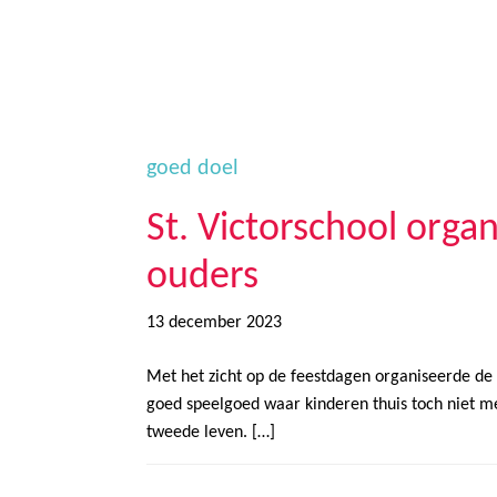
Door
Trinamiek
Samen voor boeiend ondewijs
naar
de
hoofd
inhoud
goed doel
St. Victorschool org
ouders
13 december 2023
Met het zicht op de feestdagen organiseerde de
goed speelgoed waar kinderen thuis toch niet me
tweede leven. […]