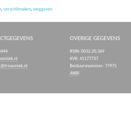
k
,
verschilmaken
,
weggeven
CTGEGEVENS
OVERIGE GEGEVENS
8444
RSIN: 0032.20.369
namiek.nl
KVK: 41177737
n@trinamiek.nl
Bestuursnummer: 77975
ANBI