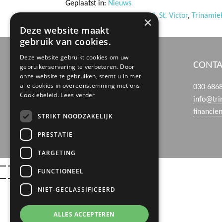
Geplaatst in:
Nieuws
Tags:
feestdagen
,
goed doel
,
St. Victor
,
Trinamie
×
Deze website maakt
gebruik van cookies.
Deze website gebruikt cookies om uw
BEZOEK- EN POSTADRES
CONTA
gebruikerservaring te verbeteren. Door
onze website te gebruiken, stemt u in met
alle cookies in overeenstemming met ons
Boerhaaveweg 39
030 686
Cookiebeleid.
Lees verder
3401 MN IJsselstein
info@tri
financie
STRIKT NOODZAKELIJK
PRESTATIE
TARGETING
FUNCTIONEEL
NIET-GECLASSIFICEERD
ALLES ACCEPTEREN