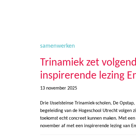
Door
Trinamiek
Samen voor boeiend ondewijs
naar
de
hoofd
inhoud
samenwerken
Trinamiek zet volgend
inspirerende lezing E
13 november 2025
Drie IJsselsteinse Trinamiek-scholen, De Opstap
begeleiding van de Hogeschool Utrecht volgen zij
toekomst echt concreet kunnen maken. Met een gr
november af met een inspirerende lezing van Emie