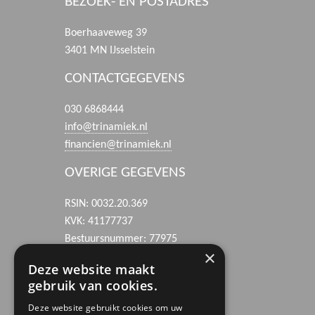
BEZOEK- EN POSTADRES
Boerhaaveweg 39
3401 MN IJsselstein
CONTACTGEGEVENS
030 6868444
info@trinamiek.nl
financien@trinamiek.nl
OVERIGE GEGEVENS
RSIN: 0032.20.369
KVK: 41177737
Bestuursnummer: 77975
×
ANBI
Deze website maakt
gebruik van cookies.
Deze website gebruikt cookies om uw