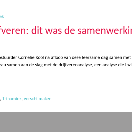
ek
ijfveren: dit was de samenwerk
estuurder Cornelie Kool na afloop van deze leerzame dag samen met d
u samen aan de slag met de drijfverenanalyse, een analyse die inzic
,
Trinamiek
,
verschilmaken