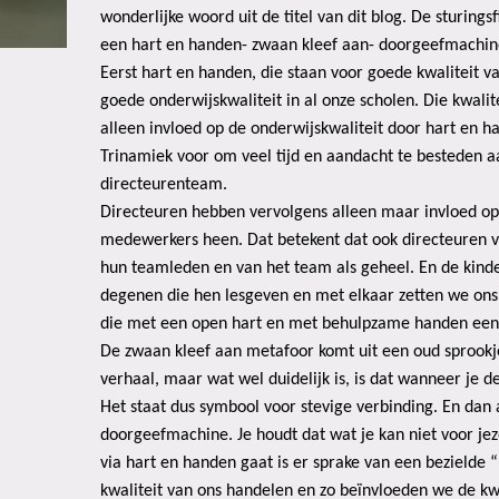
wonderlijke woord uit de titel van dit blog. De sturings
een hart en handen- zwaan kleef aan- doorgeefmachin
Eerst hart en handen, die staan voor goede kwaliteit v
goede onderwijskwaliteit in al onze scholen. Die kwalit
alleen invloed op de onderwijskwaliteit door hart en
Trinamiek voor om veel tijd en aandacht te besteden a
directeurenteam.
Directeuren hebben vervolgens alleen maar invloed op
medewerkers heen. Dat betekent dat ook directeuren ve
hun teamleden en van het team als geheel. En de kinde
degenen die hen lesgeven en met elkaar zetten we on
die met een open hart en met behulpzame handen een 
De zwaan kleef aan metafoor komt uit een oud sprookj
verhaal, maar wat wel duidelijk is, is dat wanneer je 
Het staat dus symbool voor stevige verbinding. En dan a
doorgeefmachine. Je houdt dat wat je kan niet voor jez
via hart en handen gaat is er sprake van een bezielde
kwaliteit van ons handelen en zo beïnvloeden we de kwa