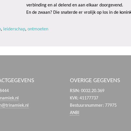
verbinding en al delend en aan elkaar doorgevend.
En de zwaan? Die snaterde er vrolijk op los in de konink
n
,
leiderschap
,
ontmoeten
ACTGEGEVENS
OVERIGE GEGEVENS
8444
RSIN: 0032.20.369
inamiek.nl
KVK: 41177737
en@trinamiek.nl
Bestuursnummer: 77975
ANBI