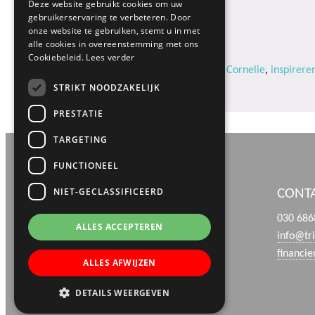
Deze website gebruikt cookies om uw
gebruikerservaring te verbeteren. Door
onze website te gebruiken, stemt u in met
alle cookies in overeenstemming met ons
Cookiebeleid.
Lees verder
Geplaatst in:
Blogs
Tags:
bestuur
,
blog
,
Cornelie
,
inspirere
STRIKT NOODZAKELIJK
PRESTATIE
TARGETING
FUNCTIONEEL
NIET-GECLASSIFICEERD
BEZOEK- EN POSTADRES
CONT
Boerhaaveweg 39
030 686
ALLES ACCEPTEREN
3401 MN IJsselstein
info@tr
financi
ALLES AFWIJZEN
DETAILS WEERGEVEN