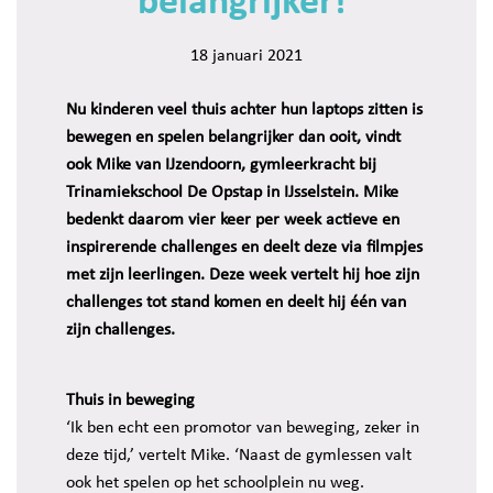
belangrijker!’
18 januari 2021
Nu kinderen veel thuis achter hun laptops zitten is
bewegen en spelen belangrijker dan ooit, vindt
ook Mike van I
J
zendoorn, gymleerkracht bij
Trinamiekschool De Opstap in I
J
sselstein. Mike
bedenkt daarom vier keer per week actieve en
inspirerende challenges en deelt deze via filmpjes
met zijn leerlingen. Deze week vertelt hij hoe zijn
challenges tot stand komen en deelt hij één van
zijn challenges.
Thuis in beweging
‘Ik ben echt een promotor van beweging, zeker in
deze tijd,’ vertelt Mike. ‘Naast de gymlessen valt
ook het spelen op het schoolplein nu weg.