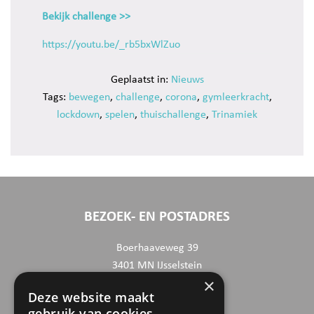
Bekijk challenge >>
https://youtu.be/_rb5bxWlZuo
Geplaatst in:
Nieuws
Tags:
bewegen
,
challenge
,
corona
,
gymleerkracht
,
lockdown
,
spelen
,
thuischallenge
,
Trinamiek
BEZOEK- EN POSTADRES
Boerhaaveweg 39
3401 MN IJsselstein
×
Deze website maakt
CONTACTGEGEVENS
gebruik van cookies.