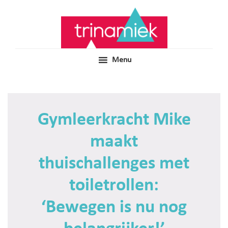
Door
Samen voor boeiend ondewijs
Trinamiek
naar
de
hoofd
inhoud
Menu
Gymleerkracht Mike
maakt
thuischallenges met
toiletrollen:
‘Bewegen is nu nog