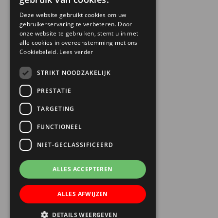
030 6868444
Deze website gebruikt cookies om uw
gebruikerservaring te verbeteren. Door
info@trinamiek.nl
onze website te gebruiken, stemt u in met
financien@trinamiek.nl
alle cookies in overeenstemming met ons
Cookiebeleid.
Lees verder
OVERIGE GEGEVENS
STRIKT NOODZAKELIJK
RSIN: 0032.20.369
PRESTATIE
KVK: 41177737
TARGETING
Bestuursnummer: 77975
ANBI
FUNCTIONEEL
NIET-GECLASSIFICEERD
ALLES ACCEPTEREN
ALLES AFWIJZEN
DETAILS WEERGEVEN