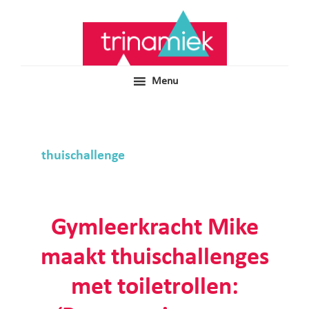
Door
Samen voor boeiend ondewijs
Trinamiek
naar
de
hoofd
inhoud
Menu
thuischallenge
Gymleerkracht Mike
maakt thuischallenges
met toiletrollen: