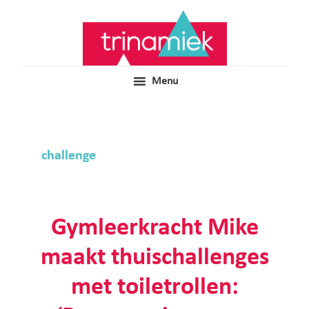
Door
Samen voor boeiend ondewijs
Trinamiek
naar
de
hoofd
inhoud
Menu
challenge
Gymleerkracht Mike
maakt thuischallenges
met toiletrollen: