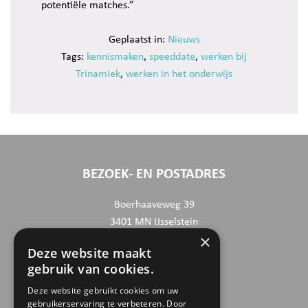
potentiële matches.”
Geplaatst in:
Nieuws
Tags:
kennismaken
,
speeddate
,
werken bij
Trinamiek
,
werken in het onderwijs
BEZOEK- EN POSTADRES
Boerhaaveweg 39
3401 MN IJsselstein
×
Deze website maakt
CONTACTGEGEVENS
gebruik van cookies.
030 6868444
Deze website gebruikt cookies om uw
gebruikerservaring te verbeteren. Door
info@trinamiek.nl