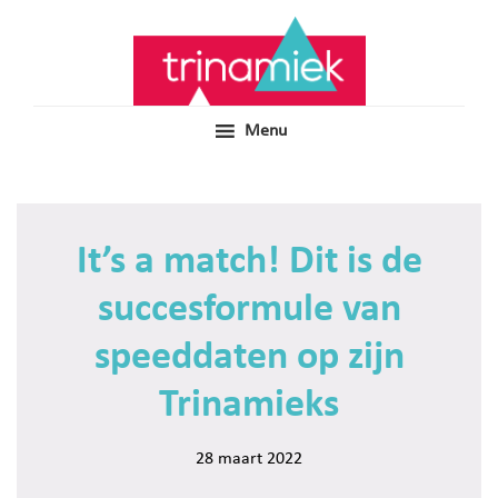
Door
Samen voor boeiend ondewijs
Trinamiek
naar
de
hoofd
inhoud
Menu
It’s a match! Dit is de
succesformule van
speeddaten op zijn
Trinamieks
28 maart 2022