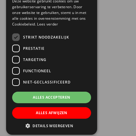
030 6868444
Deze website gebruikt cookies om uw
gebruikerservaring te verbeteren. Door
info@trinamiek.nl
onze website te gebruiken, stemt u in met
financien@trinamiek.nl
alle cookies in overeenstemming met ons
Cookiebeleid.
Lees verder
OVERIGE GEGEVENS
STRIKT NOODZAKELIJK
RSIN: 0032.20.369
PRESTATIE
KVK: 41177737
TARGETING
Bestuursnummer: 77975
ANBI
FUNCTIONEEL
NIET-GECLASSIFICEERD
ALLES ACCEPTEREN
ALLES AFWIJZEN
DETAILS WEERGEVEN