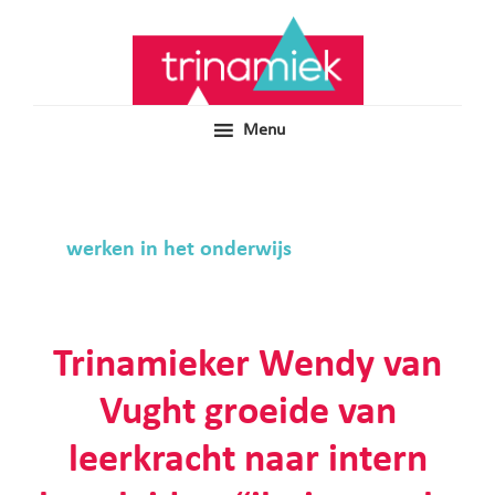
Door
Samen voor boeiend ondewijs
Trinamiek
naar
de
hoofd
inhoud
Menu
werken in het onderwijs
Trinamieker Wendy van
Vught groeide van
leerkracht naar intern